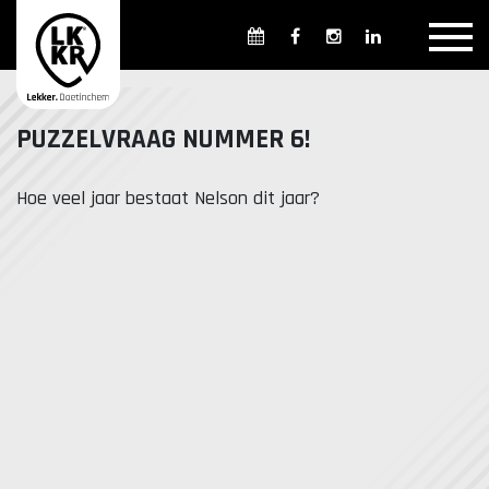
Overzicht winkels
Openingsdagen en -tijden
Weekmarkten
PUZZELVRAAG NUMMER 6!
Overzicht horeca
Overnachten
Hoe veel jaar bestaat Nelson dit jaar?
Overzicht Cultuur & Musea
Parkeren in Doetinchem
Openbaar vervoer
Gratis Shuttle
FAQ