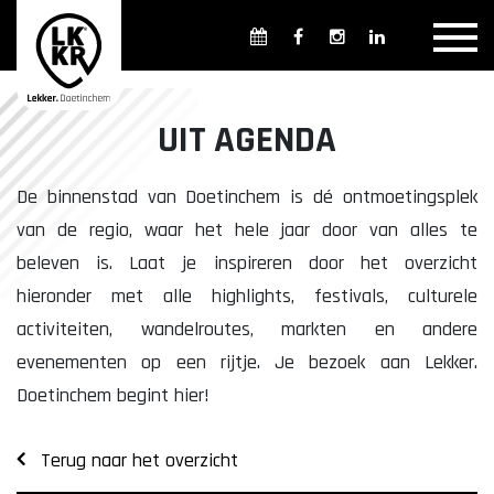
Overzicht winkels
Openingsdagen en -tijden
Weekmarkten
UIT AGENDA
Overzicht horeca
Overnachten
De binnenstad van Doetinchem is dé ontmoetingsplek
van de regio, waar het hele jaar door van alles te
beleven is. Laat je inspireren door het overzicht
Overzicht Cultuur & Musea
hieronder met alle highlights, festivals, culturele
activiteiten, wandelroutes, markten en andere
evenementen op een rijtje. Je bezoek aan Lekker.
Parkeren in Doetinchem
Openbaar vervoer
Doetinchem begint hier!
Gratis Shuttle
FAQ
Terug naar het overzicht