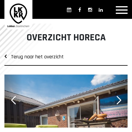
Overzicht winkels
Openingsdagen en -tijden
Weekmarkten
OVERZICHT HORECA
Overzicht horeca
Overnachten
Terug naar het overzicht
Overzicht Cultuur & Musea
Parkeren in Doetinchem
Openbaar vervoer
Gratis Shuttle
FAQ