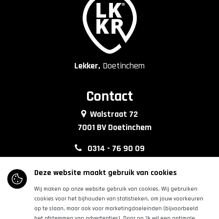
Lekker,
Doetinchem
Contact
Walstraat 72
7001 BV Doetinchem
0314 - 76 90 09
info@lkkrdoetinchem.nl
Deze website maakt gebruik van cookies
Wij maken op onze website gebruik van cookies. Wij gebruiken
Volg ons
cookies voor het bijhouden van statistieken, om jouw voorkeuren
op te slaan, maar ook voor marketingdoeleinden (bijvoorbeeld
het afstemmen van advertenties). Door op 'Ik wil een optimale