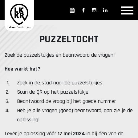
Overzicht winkels
Openingsdagen en -tijden
Weekmarkten
PUZZELTOCHT
Overzicht horeca
Overnachten
Zoek de puzzelstukjes en beantwoord de vragen!
Hoe werkt het?
Overzicht Cultuur & Musea
Zoek in de stad naar de puzzelstukjes
Scan de QR op het puzzelstukje
Beantwoord de vraag bij het goede nummer
Parkeren in Doetinchem
Openbaar vervoer
Heb je alle vragen (goed) beantwoord, dan zie je de
Gratis Shuttle
FAQ
oplossing!
Lever je oplossing vóór
17 mei 2024
in bij één van de