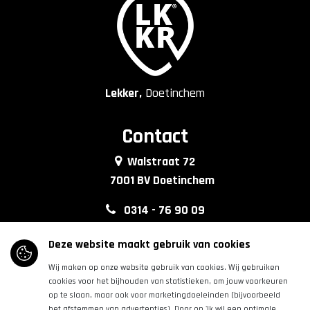
Lekker,
Doetinchem
Contact
Walstraat 72
7001 BV Doetinchem
0314 - 76 90 09
info@lkkrdoetinchem.nl
Deze website maakt gebruik van cookies
Wij maken op onze website gebruik van cookies. Wij gebruiken
Volg ons
cookies voor het bijhouden van statistieken, om jouw voorkeuren
op te slaan, maar ook voor marketingdoeleinden (bijvoorbeeld
het afstemmen van advertenties). Door op 'Ik wil een optimale