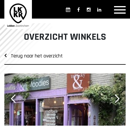
Overzicht winkels
Openingsdagen en -tijden
Weekmarkten
OVERZICHT WINKELS
Overzicht horeca
Overnachten
Terug naar het overzicht
Overzicht Cultuur & Musea
Parkeren in Doetinchem
Openbaar vervoer
Gratis Shuttle
FAQ