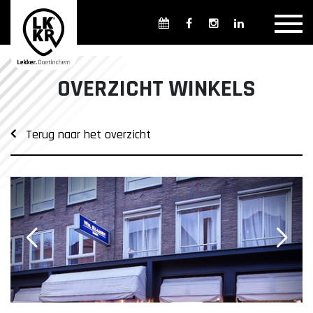
Overzicht winkels
Openingsdagen en -tijden
Weekmarkten
OVERZICHT WINKELS
Overzicht horeca
Overnachten
Terug naar het overzicht
Overzicht Cultuur & Musea
Parkeren in Doetinchem
Openbaar vervoer
Gratis Shuttle
FAQ