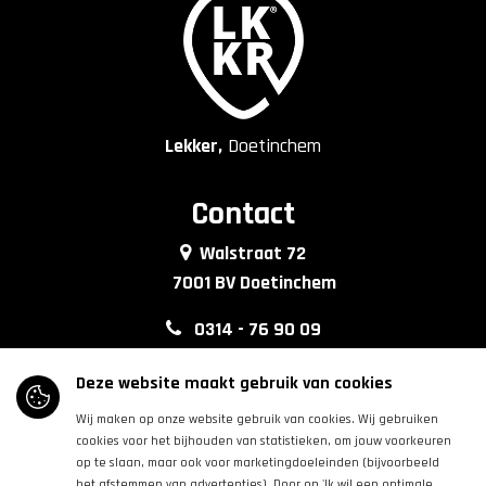
Lekker,
Doetinchem
Contact
Walstraat 72
7001 BV Doetinchem
0314 - 76 90 09
info@lkkrdoetinchem.nl
Deze website maakt gebruik van cookies
Wij maken op onze website gebruik van cookies. Wij gebruiken
Volg ons
cookies voor het bijhouden van statistieken, om jouw voorkeuren
op te slaan, maar ook voor marketingdoeleinden (bijvoorbeeld
het afstemmen van advertenties). Door op 'Ik wil een optimale