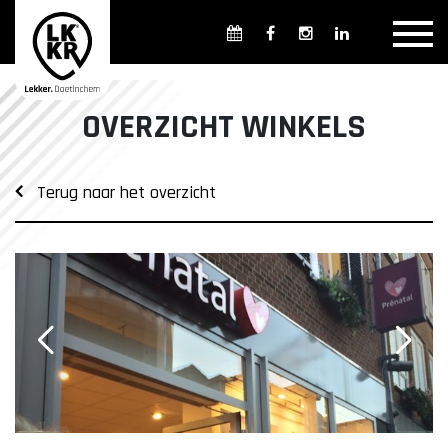
Overzicht winkels
Openingsdagen en -tijden
Weekmarkten
OVERZICHT WINKELS
Overzicht horeca
Overnachten
Terug naar het overzicht
Overzicht Cultuur & Musea
Parkeren in Doetinchem
Openbaar vervoer
Gratis Shuttle
FAQ