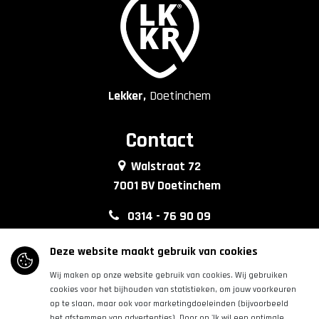
Lekker,
Doetinchem
Contact
Walstraat 72
7001 BV Doetinchem
0314 - 76 90 09
info@lkkrdoetinchem.nl
Deze website maakt gebruik van cookies
Wij maken op onze website gebruik van cookies. Wij gebruiken
Volg ons
cookies voor het bijhouden van statistieken, om jouw voorkeuren
op te slaan, maar ook voor marketingdoeleinden (bijvoorbeeld
het afstemmen van advertenties). Door op 'Ik wil een optimale