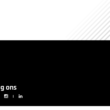
lg ons
|