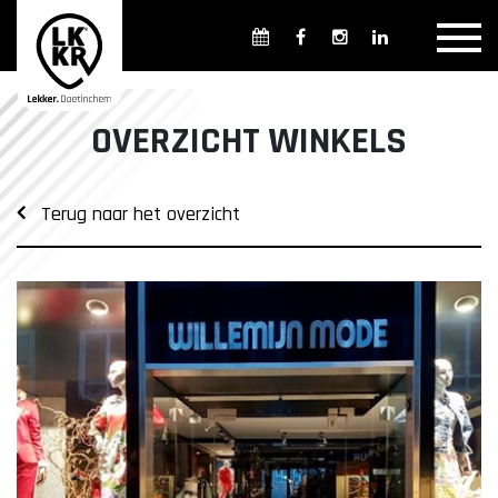
Overzicht winkels
Openingsdagen en -tijden
Weekmarkten
OVERZICHT WINKELS
Overzicht horeca
Overnachten
Terug naar het overzicht
Overzicht Cultuur & Musea
Parkeren in Doetinchem
Openbaar vervoer
Gratis Shuttle
FAQ