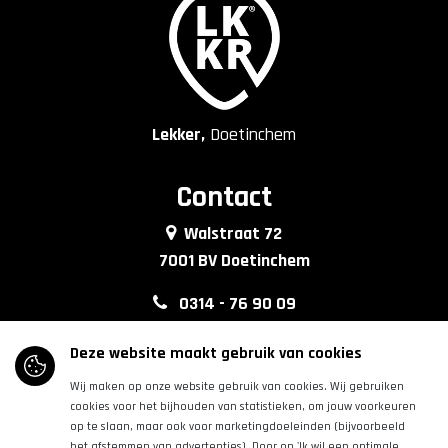
Lekker,
Doetinchem
Contact
Walstraat 72
7001 BV Doetinchem
0314 - 76 90 09
info@lkkrdoetinchem.nl
Deze website maakt gebruik van cookies
Wij maken op onze website gebruik van cookies. Wij gebruiken
Volg ons
cookies voor het bijhouden van statistieken, om jouw voorkeuren
op te slaan, maar ook voor marketingdoeleinden (bijvoorbeeld
het afstemmen van advertenties). Door op 'Ik wil een optimale