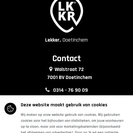
Lekker,
Doetinchem
Contact
Walstraat 72
7001 BV Doetinchem
0314 - 76 90 09
info@lkkrdoetinchem.nl
Deze website maakt gebruik van cookies
Wij maken op onze website gebruik van cookies. Wij gebruiken
Volg ons
cookies voor het bijhouden van statistieken, om jouw voorkeuren
op te slaan, maar ook voor marketingdoeleinden (bijvoorbeeld
het afstemmen van advertenties). Door op 'Ik wil een optimale