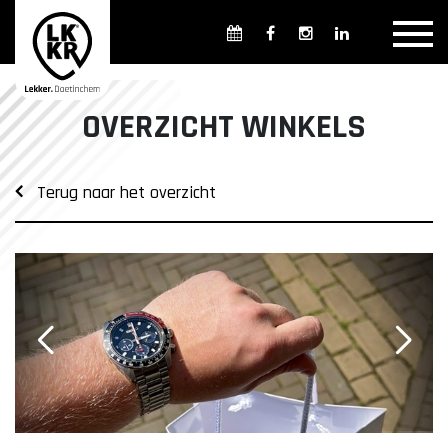
Overzicht winkels
Openingsdagen en -tijden
Weekmarkten
OVERZICHT WINKELS
Overzicht horeca
Overnachten
Terug naar het overzicht
Overzicht Cultuur & Musea
Parkeren in Doetinchem
Openbaar vervoer
Gratis Shuttle
FAQ