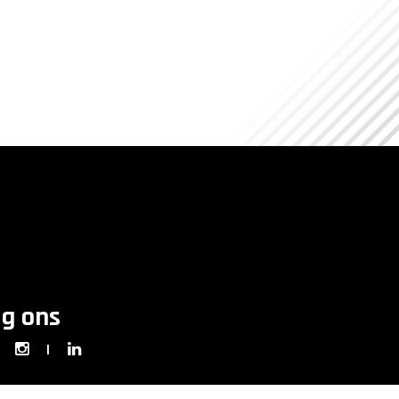
lg ons
|