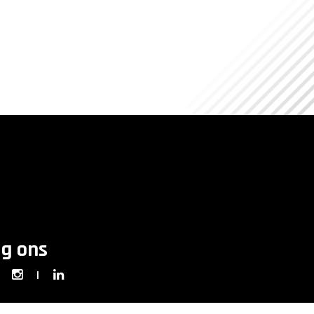
lg ons
|