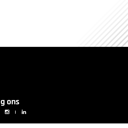
lg ons
|