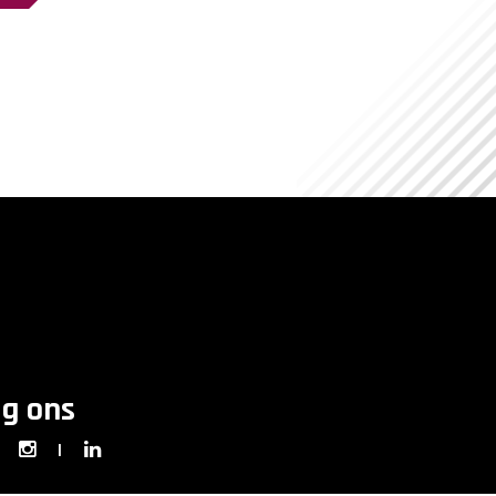
lg ons
|