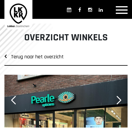
Overzicht winkels
Openingsdagen en -tijden
Weekmarkten
OVERZICHT WINKELS
Overzicht horeca
Overnachten
Terug naar het overzicht
Overzicht Cultuur & Musea
Parkeren in Doetinchem
Openbaar vervoer
Gratis Shuttle
FAQ