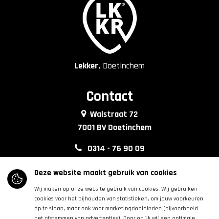
Lekker,
Doetinchem
Contact
Walstraat 72
7001 BV Doetinchem
0314 - 76 90 09
info@lkkrdoetinchem.nl
Deze website maakt gebruik van cookies
Wij maken op onze website gebruik van cookies. Wij gebruiken
Volg ons
cookies voor het bijhouden van statistieken, om jouw voorkeuren
op te slaan, maar ook voor marketingdoeleinden (bijvoorbeeld
het afstemmen van advertenties). Door op 'Ik wil een optimale