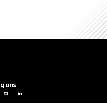
lg ons
|