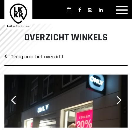
Overzicht winkels
Openingsdagen en -tijden
Weekmarkten
OVERZICHT WINKELS
Overzicht horeca
Overnachten
Terug naar het overzicht
Overzicht Cultuur & Musea
Parkeren in Doetinchem
Openbaar vervoer
Gratis Shuttle
FAQ