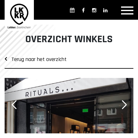
Overzicht winkels
Openingsdagen en -tijden
Weekmarkten
OVERZICHT WINKELS
Overzicht horeca
Overnachten
Terug naar het overzicht
Overzicht Cultuur & Musea
Parkeren in Doetinchem
Openbaar vervoer
Gratis Shuttle
FAQ