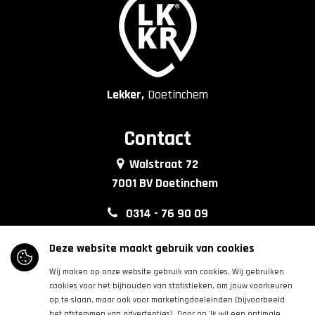
Lekker,
Doetinchem
Contact
Walstraat 72
7001 BV Doetinchem
0314 - 76 90 09
info@lkkrdoetinchem.nl
Deze website maakt gebruik van cookies
Wij maken op onze website gebruik van cookies. Wij gebruiken
Volg ons
cookies voor het bijhouden van statistieken, om jouw voorkeuren
op te slaan, maar ook voor marketingdoeleinden (bijvoorbeeld
het afstemmen van advertenties). Door op 'Ik wil een optimale