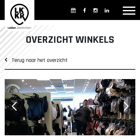
Overzicht winkels
Openingsdagen en -tijden
Weekmarkten
OVERZICHT WINKELS
Overzicht horeca
Overnachten
Terug naar het overzicht
Overzicht Cultuur & Musea
Parkeren in Doetinchem
Openbaar vervoer
Gratis Shuttle
FAQ