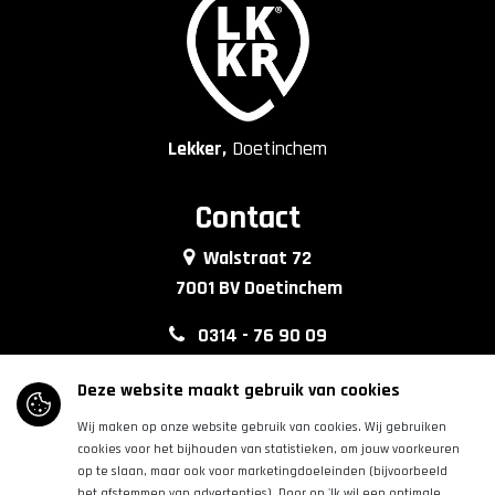
Lekker,
Doetinchem
Contact
Walstraat 72
7001 BV Doetinchem
0314 - 76 90 09
info@lkkrdoetinchem.nl
Deze website maakt gebruik van cookies
Wij maken op onze website gebruik van cookies. Wij gebruiken
Volg ons
cookies voor het bijhouden van statistieken, om jouw voorkeuren
op te slaan, maar ook voor marketingdoeleinden (bijvoorbeeld
het afstemmen van advertenties). Door op 'Ik wil een optimale