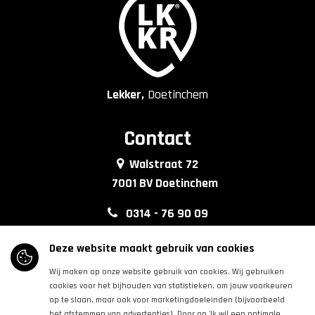
Lekker,
Doetinchem
Contact
Walstraat 72
7001 BV Doetinchem
0314 - 76 90 09
info@lkkrdoetinchem.nl
Deze website maakt gebruik van cookies
Wij maken op onze website gebruik van cookies. Wij gebruiken
Volg ons
cookies voor het bijhouden van statistieken, om jouw voorkeuren
op te slaan, maar ook voor marketingdoeleinden (bijvoorbeeld
het afstemmen van advertenties). Door op 'Ik wil een optimale