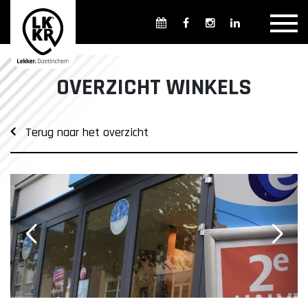
Overzicht winkels
Openingsdagen en -tijden
Weekmarkten
OVERZICHT WINKELS
Overzicht horeca
Overnachten
Terug naar het overzicht
Overzicht Cultuur & Musea
Parkeren in Doetinchem
Openbaar vervoer
Gratis Shuttle
FAQ