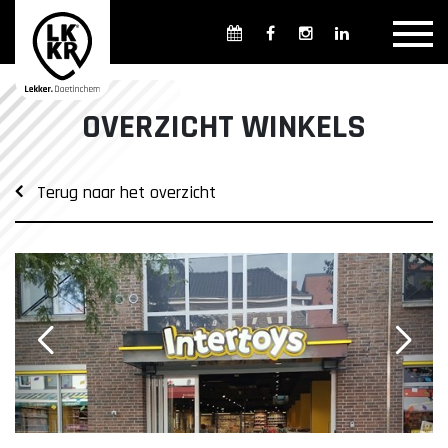
Overzicht winkels
Openingsdagen en -tijden
Weekmarkten
OVERZICHT WINKELS
Overzicht horeca
Overnachten
Terug naar het overzicht
Overzicht Cultuur & Musea
Parkeren in Doetinchem
Openbaar vervoer
Gratis Shuttle
FAQ