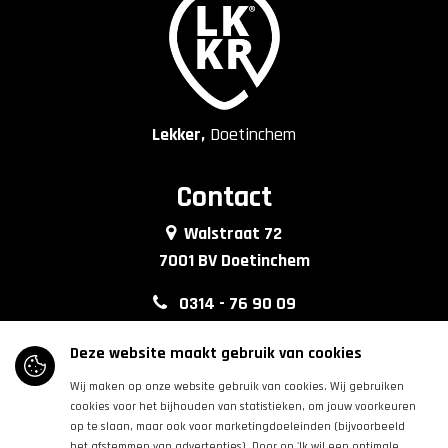
Lekker,
Doetinchem
Contact
Walstraat 72
7001 BV Doetinchem
0314 - 76 90 09
info@lkkrdoetinchem.nl
Deze website maakt gebruik van cookies
Wij maken op onze website gebruik van cookies. Wij gebruiken
Volg ons
cookies voor het bijhouden van statistieken, om jouw voorkeuren
op te slaan, maar ook voor marketingdoeleinden (bijvoorbeeld
het afstemmen van advertenties). Door op 'Ik wil een optimale