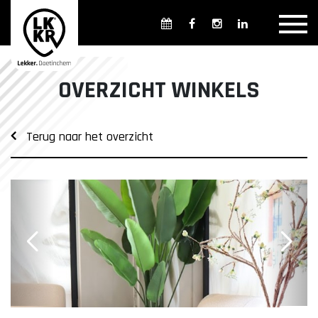
Overzicht winkels
Openingsdagen en -tijden
Weekmarkten
OVERZICHT WINKELS
Overzicht horeca
Overnachten
Terug naar het overzicht
Overzicht Cultuur & Musea
Parkeren in Doetinchem
Openbaar vervoer
Gratis Shuttle
FAQ