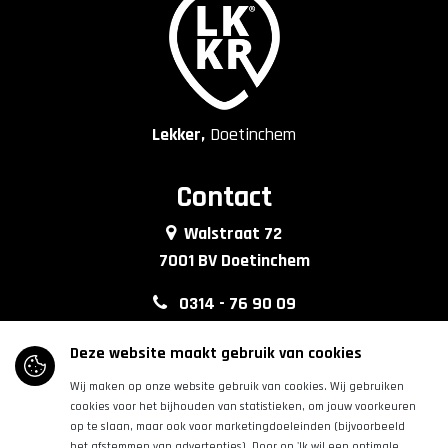
Lekker,
Doetinchem
Contact
Walstraat 72
7001 BV Doetinchem
0314 - 76 90 09
info@lkkrdoetinchem.nl
Deze website maakt gebruik van cookies
Wij maken op onze website gebruik van cookies. Wij gebruiken
Volg ons
cookies voor het bijhouden van statistieken, om jouw voorkeuren
op te slaan, maar ook voor marketingdoeleinden (bijvoorbeeld
het afstemmen van advertenties). Door op 'Ik wil een optimale