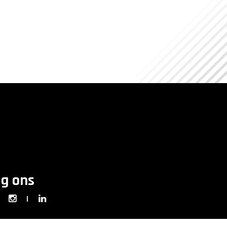
lg ons
|