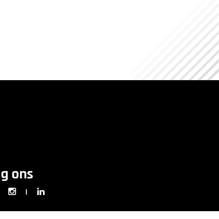
lg ons
|