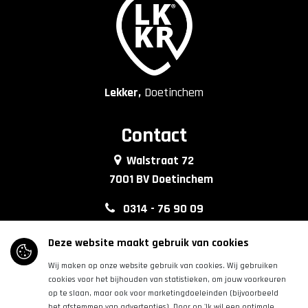
Lekker,
Doetinchem
Contact
Walstraat 72
7001 BV Doetinchem
0314 - 76 90 09
info@lkkrdoetinchem.nl
Deze website maakt gebruik van cookies
Wij maken op onze website gebruik van cookies. Wij gebruiken
Volg ons
cookies voor het bijhouden van statistieken, om jouw voorkeuren
op te slaan, maar ook voor marketingdoeleinden (bijvoorbeeld
het afstemmen van advertenties). Door op 'Ik wil een optimale