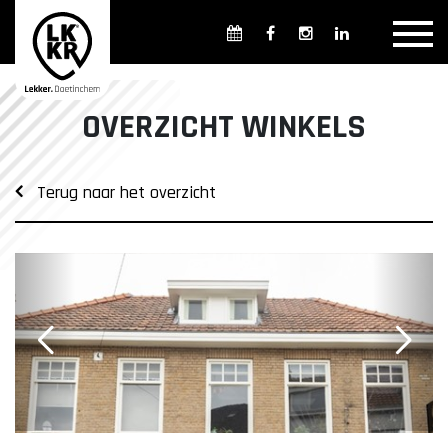
Overzicht winkels
Openingsdagen en -tijden
Weekmarkten
OVERZICHT WINKELS
Overzicht horeca
Overnachten
Terug naar het overzicht
Overzicht Cultuur & Musea
Parkeren in Doetinchem
Openbaar vervoer
Gratis Shuttle
FAQ