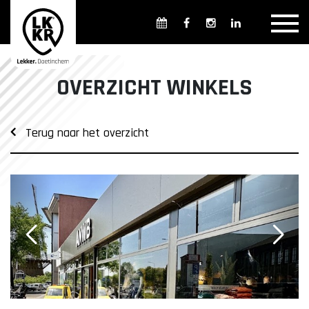
Overzicht winkels
Openingsdagen en -tijden
Weekmarkten
OVERZICHT WINKELS
Overzicht horeca
Overnachten
Terug naar het overzicht
Overzicht Cultuur & Musea
Parkeren in Doetinchem
Openbaar vervoer
Gratis Shuttle
FAQ