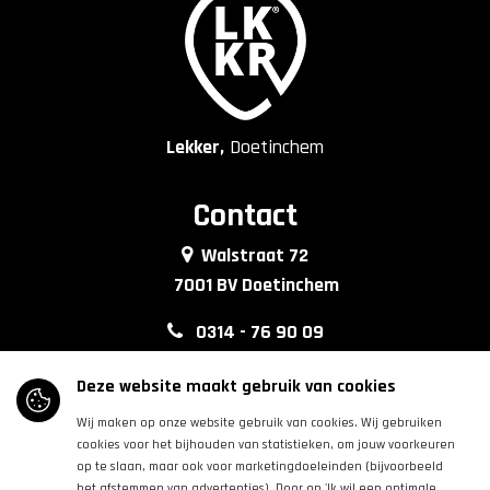
Lekker,
Doetinchem
Contact
Walstraat 72
7001 BV Doetinchem
0314 - 76 90 09
info@lkkrdoetinchem.nl
Deze website maakt gebruik van cookies
Wij maken op onze website gebruik van cookies. Wij gebruiken
Volg ons
cookies voor het bijhouden van statistieken, om jouw voorkeuren
op te slaan, maar ook voor marketingdoeleinden (bijvoorbeeld
het afstemmen van advertenties). Door op 'Ik wil een optimale