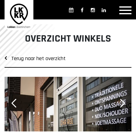
Overzicht winkels
Openingsdagen en -tijden
Weekmarkten
OVERZICHT WINKELS
Overzicht horeca
Overnachten
Terug naar het overzicht
Overzicht Cultuur & Musea
Parkeren in Doetinchem
Openbaar vervoer
Gratis Shuttle
FAQ