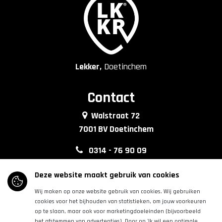
Lekker,
Doetinchem
Contact
Walstraat 72
7001 BV Doetinchem
0314 - 76 90 09
info@lkkrdoetinchem.nl
Deze website maakt gebruik van cookies
Wij maken op onze website gebruik van cookies. Wij gebruiken
Volg ons
cookies voor het bijhouden van statistieken, om jouw voorkeuren
op te slaan, maar ook voor marketingdoeleinden (bijvoorbeeld
het afstemmen van advertenties). Door op 'Ik wil een optimale