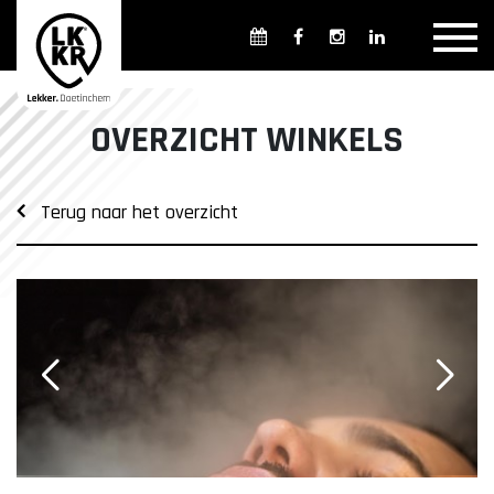
Overzicht winkels
Openingsdagen en -tijden
Weekmarkten
OVERZICHT WINKELS
Overzicht horeca
Overnachten
Terug naar het overzicht
Overzicht Cultuur & Musea
Parkeren in Doetinchem
Openbaar vervoer
Gratis Shuttle
FAQ