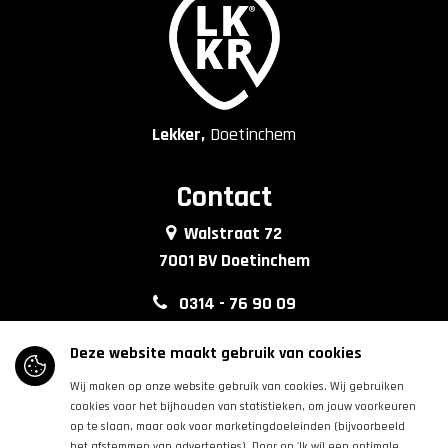
Lekker,
Doetinchem
Contact
Walstraat 72
7001 BV Doetinchem
0314 - 76 90 09
info@lkkrdoetinchem.nl
Deze website maakt gebruik van cookies
Wij maken op onze website gebruik van cookies. Wij gebruiken
Volg ons
cookies voor het bijhouden van statistieken, om jouw voorkeuren
op te slaan, maar ook voor marketingdoeleinden (bijvoorbeeld
het afstemmen van advertenties). Door op 'Ik wil een optimale