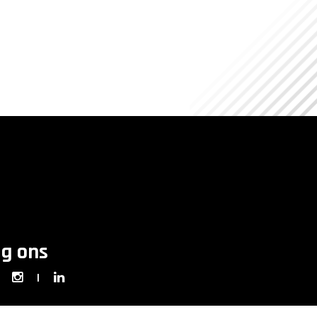
lg ons
|