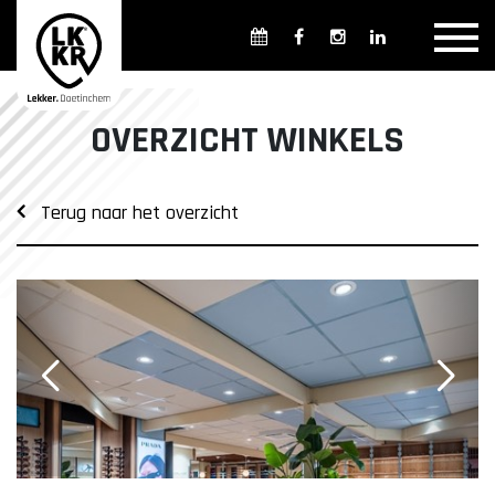
Overzicht winkels
Openingsdagen en -tijden
Weekmarkten
OVERZICHT WINKELS
Overzicht horeca
Overnachten
Terug naar het overzicht
Overzicht Cultuur & Musea
Parkeren in Doetinchem
Openbaar vervoer
Gratis Shuttle
FAQ