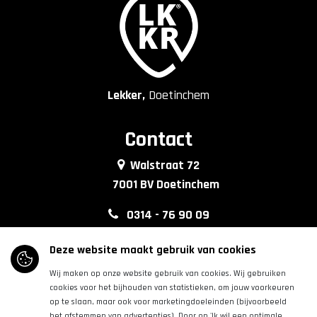
Lekker,
Doetinchem
Contact
Walstraat 72
7001 BV Doetinchem
0314 - 76 90 09
info@lkkrdoetinchem.nl
Deze website maakt gebruik van cookies
Wij maken op onze website gebruik van cookies. Wij gebruiken
Volg ons
cookies voor het bijhouden van statistieken, om jouw voorkeuren
op te slaan, maar ook voor marketingdoeleinden (bijvoorbeeld
het afstemmen van advertenties). Door op 'Ik wil een optimale