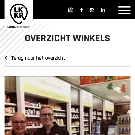
Overzicht winkels
Openingsdagen en -tijden
Weekmarkten
OVERZICHT WINKELS
Overzicht horeca
Overnachten
Terug naar het overzicht
Overzicht Cultuur & Musea
Parkeren in Doetinchem
Openbaar vervoer
Gratis Shuttle
FAQ