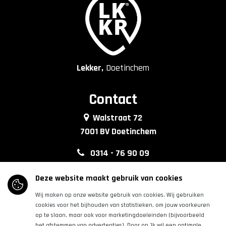
Lekker,
Doetinchem
Contact
Walstraat 72
7001 BV Doetinchem
0314 - 76 90 09
info@lkkrdoetinchem.nl
Deze website maakt gebruik van cookies
Wij maken op onze website gebruik van cookies. Wij gebruiken
Volg ons
cookies voor het bijhouden van statistieken, om jouw voorkeuren
op te slaan, maar ook voor marketingdoeleinden (bijvoorbeeld
het afstemmen van advertenties). Door op 'Ik wil een optimale