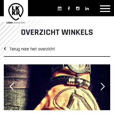
Overzicht winkels
Openingsdagen en -tijden
Weekmarkten
OVERZICHT WINKELS
Overzicht horeca
Overnachten
Terug naar het overzicht
Overzicht Cultuur & Musea
Parkeren in Doetinchem
Openbaar vervoer
Gratis Shuttle
FAQ