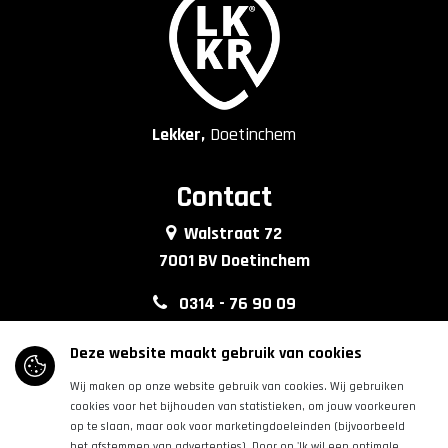
Lekker,
Doetinchem
Contact
Walstraat 72
7001 BV Doetinchem
0314 - 76 90 09
info@lkkrdoetinchem.nl
Deze website maakt gebruik van cookies
Wij maken op onze website gebruik van cookies. Wij gebruiken
Volg ons
cookies voor het bijhouden van statistieken, om jouw voorkeuren
op te slaan, maar ook voor marketingdoeleinden (bijvoorbeeld
het afstemmen van advertenties). Door op 'Ik wil een optimale