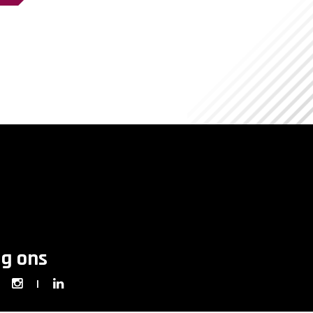
lg ons
|