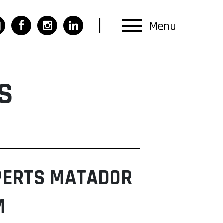
Menu
S
PERTS MATADOR
M