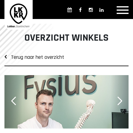
Overzicht winkels
Openingsdagen en -tijden
Weekmarkten
OVERZICHT WINKELS
Overzicht horeca
Overnachten
Terug naar het overzicht
Overzicht Cultuur & Musea
Parkeren in Doetinchem
Openbaar vervoer
Gratis Shuttle
FAQ