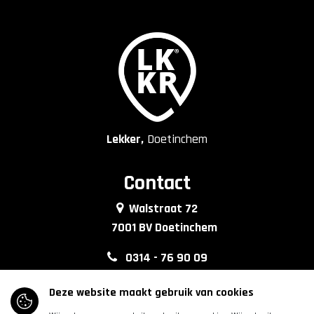
Lekker,
Doetinchem
Contact
Walstraat 72
7001 BV Doetinchem
0314 - 76 90 09
info@lkkrdoetinchem.nl
Deze website maakt gebruik van cookies