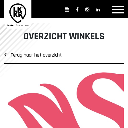
Overzicht winkels
Openingsdagen en -tijden
Weekmarkten
OVERZICHT WINKELS
Overzicht horeca
Overnachten
Terug naar het overzicht
Overzicht Cultuur & Musea
Parkeren in Doetinchem
Openbaar vervoer
Gratis Shuttle
FAQ