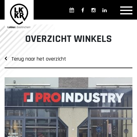
Overzicht winkels
Openingsdagen en -tijden
Weekmarkten
OVERZICHT WINKELS
Overzicht horeca
Overnachten
Terug naar het overzicht
Overzicht Cultuur & Musea
Parkeren in Doetinchem
Openbaar vervoer
Gratis Shuttle
FAQ