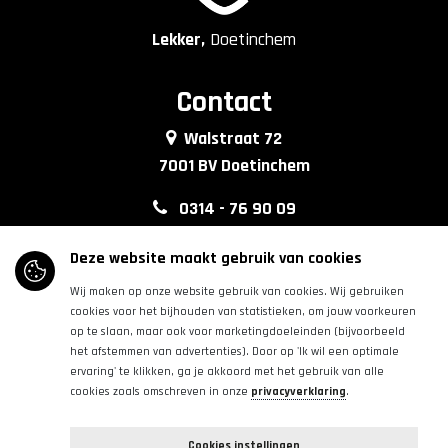
Lekker,
Doetinchem
Contact
Walstraat 72
7001 BV Doetinchem
0314 - 76 90 09
info@lkkrdoetinchem.nl
Deze website maakt gebruik van cookies
Wij maken op onze website gebruik van cookies. Wij gebruiken
Volg ons
cookies voor het bijhouden van statistieken, om jouw voorkeuren
op te slaan, maar ook voor marketingdoeleinden (bijvoorbeeld
het afstemmen van advertenties). Door op 'Ik wil een optimale
|
|
ervaring' te klikken, ga je akkoord met het gebruik van alle
cookies zoals omschreven in onze
privacyverklaring
.
Copyright © 2026 | Binnenstadbedrijf Doetinchem | Alle
Cookies instellingen