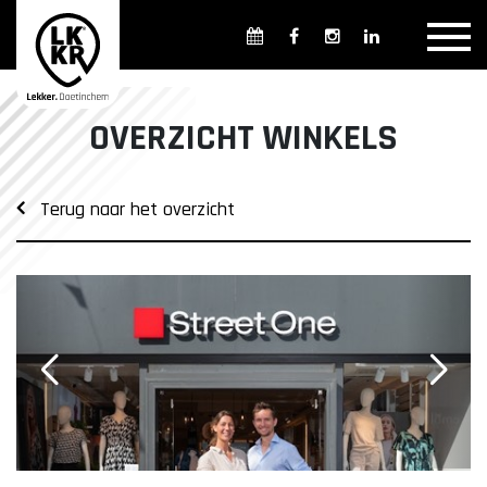
Overzicht winkels
Openingsdagen en -tijden
Weekmarkten
OVERZICHT WINKELS
Overzicht horeca
Overnachten
Terug naar het overzicht
Overzicht Cultuur & Musea
Parkeren in Doetinchem
Openbaar vervoer
Gratis Shuttle
FAQ