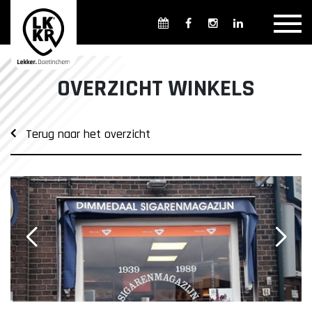
Overzicht winkels
Openingsdagen en -tijden
Weekmarkten
OVERZICHT WINKELS
Overzicht horeca
Overnachten
Terug naar het overzicht
Overzicht Cultuur & Musea
Parkeren in Doetinchem
Openbaar vervoer
Gratis Shuttle
FAQ