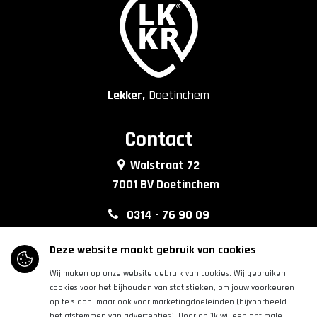
Lekker,
Doetinchem
Contact
Walstraat 72
7001 BV Doetinchem
0314 - 76 90 09
info@lkkrdoetinchem.nl
Deze website maakt gebruik van cookies
Wij maken op onze website gebruik van cookies. Wij gebruiken
Volg ons
cookies voor het bijhouden van statistieken, om jouw voorkeuren
op te slaan, maar ook voor marketingdoeleinden (bijvoorbeeld
het afstemmen van advertenties). Door op 'Ik wil een optimale