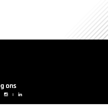
lg ons
|