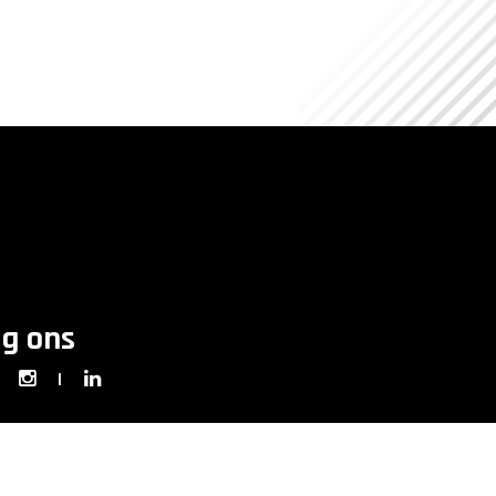
lg ons
|