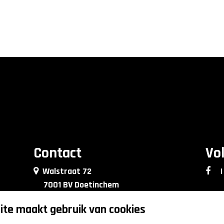
Contact
Vo
Walstraat 72
|
7001 BV Doetinchem
0314 - 76 90 09
te maakt gebruik van cookies