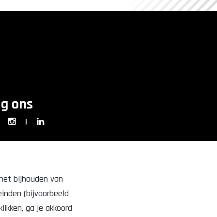
lg ons
|
 het bijhouden van
inden (bijvoorbeeld
likken, ga je akkoord