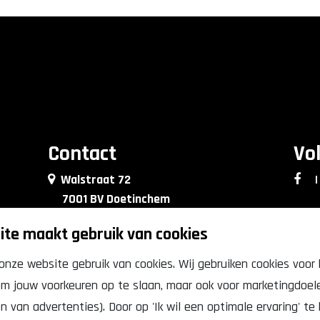
Contact
Vo
Walstraat 72
|
7001 BV Doetinchem
0314 - 76 90 09
te maakt gebruik van cookies
info@lkkrdoetinchem.nl
onze website gebruik van cookies. Wij gebruiken cookies voor
 om jouw voorkeuren op te slaan, maar ook voor marketingdoele
van advertenties). Door op 'Ik wil een optimale ervaring' te k