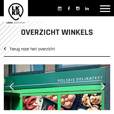
Overzicht winkels
Openingsdagen en -tijden
Weekmarkten
OVERZICHT WINKELS
Overzicht horeca
Overnachten
Terug naar het overzicht
Overzicht Cultuur & Musea
Parkeren in Doetinchem
Openbaar vervoer
Gratis Shuttle
FAQ