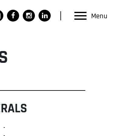
Menu
S
ERALS
-
-