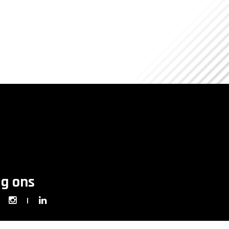
lg ons
|