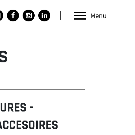
Menu
S
URES -
ACCESOIRES