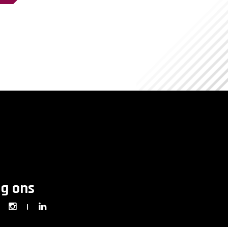
lg ons
|