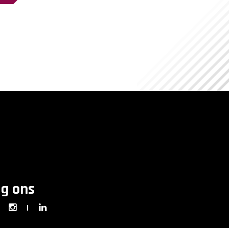
lg ons
|