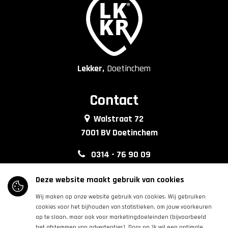
Lekker,
Doetinchem
Contact
Walstraat 72
7001 BV Doetinchem
0314 - 76 90 09
info@lkkrdoetinchem.nl
Deze website maakt gebruik van cookies
Wij maken op onze website gebruik van cookies. Wij gebruiken
Volg ons
cookies voor het bijhouden van statistieken, om jouw voorkeuren
op te slaan, maar ook voor marketingdoeleinden (bijvoorbeeld
het afstemmen van advertenties). Door op 'Ik wil een optimale