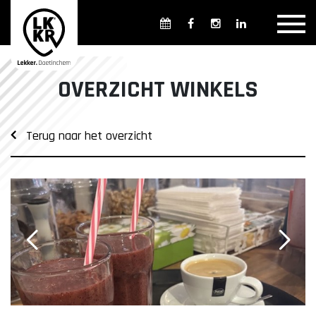
Overzicht winkels
Openingsdagen en -tijden
Weekmarkten
OVERZICHT WINKELS
Overzicht horeca
Overnachten
Terug naar het overzicht
Overzicht Cultuur & Musea
Parkeren in Doetinchem
Openbaar vervoer
Gratis Shuttle
FAQ