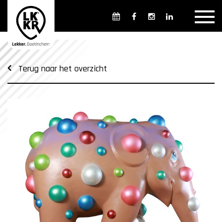
Overzicht winkels
Openingsdagen en -tijden
Weekmarkten
Terug naar het overzicht
Overzicht horeca
Overnachten
Overzicht Cultuur & Musea
Parkeren in Doetinchem
Openbaar vervoer
Gratis Shuttle
FAQ