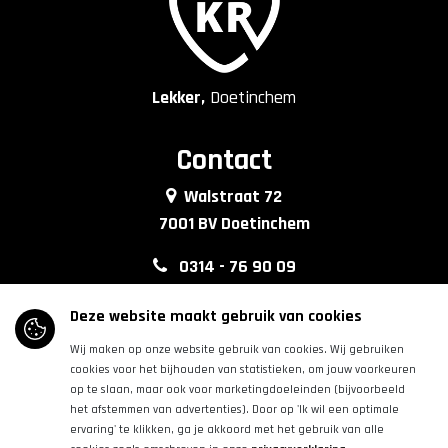
Lekker,
Doetinchem
Contact
Walstraat 72
7001 BV Doetinchem
0314 - 76 90 09
info@lkkrdoetinchem.nl
Deze website maakt gebruik van cookies
Wij maken op onze website gebruik van cookies. Wij gebruiken
Volg ons
cookies voor het bijhouden van statistieken, om jouw voorkeuren
op te slaan, maar ook voor marketingdoeleinden (bijvoorbeeld
het afstemmen van advertenties). Door op 'Ik wil een optimale
|
|
ervaring' te klikken, ga je akkoord met het gebruik van alle