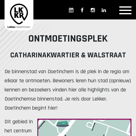
Overzicht winkels
Openingsdagen en -tijden
Weekmarkten
ONTMOETINGSPLEK
Overzicht horeca
Overnachten
CATHARINAKWARTIER & WALSTRAAT
De binnenstad van Doetinchem is dé plek in de regio om
Overzicht Cultuur & Musea
elkaar te ontmoeten. Bewoners leren hun stad (opnieuw)
kennen en bezoekers vinden hier alle highlights van de
Doetinchemse binnenstad. Je reis door Lekker.
Parkeren in Doetinchem
Openbaar vervoer
Doetinchem begint hier!
Gratis Shuttle
FAQ
Dit gebied in
het centrum