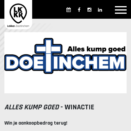
Overzicht winkels
Openingsdagen en -tijden
Weekmarkten
Overzicht horeca
Overnachten
Overzicht Cultuur & Musea
Parkeren in Doetinchem
Openbaar vervoer
ALLES KUMP GOED
- WINACTIE
Gratis Shuttle
FAQ
Win je aankoopbedrag terug!