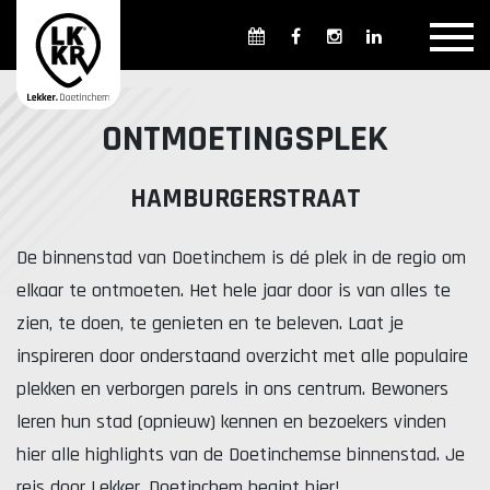
Overzicht winkels
Openingsdagen en -tijden
Weekmarkten
ONTMOETINGSPLEK
Overzicht horeca
Overnachten
HAMBURGERSTRAAT
De binnenstad van Doetinchem is dé plek in de regio om
Overzicht Cultuur & Musea
elkaar te ontmoeten. Het hele jaar door is van alles te
zien, te doen, te genieten en te beleven. Laat je
inspireren door onderstaand overzicht met alle populaire
Parkeren in Doetinchem
Openbaar vervoer
plekken en verborgen parels in ons centrum. Bewoners
Gratis Shuttle
FAQ
leren hun stad (opnieuw) kennen en bezoekers vinden
hier alle highlights van de Doetinchemse binnenstad. Je
reis door Lekker. Doetinchem begint hier!